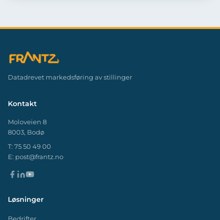
Datadrevet markedsføring av stillinger
Kontakt
Moloveien 8
8003, Bodø
T:
75 50 49 00
E:
post@frantz.no
Løsninger
Bedrifter