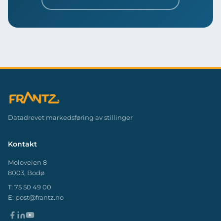
Datadrevet markedsføring av stillinger
Kontakt
Moloveien 8
8003, Bodø
T:
75 50 49 00
E:
post@frantz.no