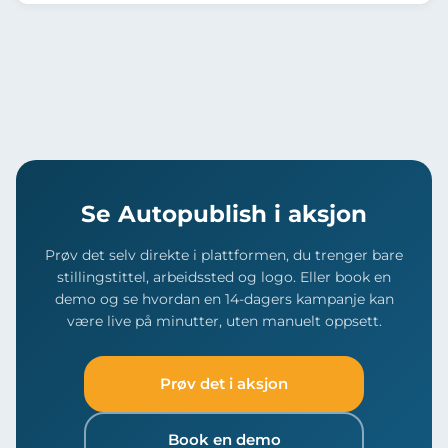
Ja: Frantz Autopublish inkluderer sanntids
målretting og sanntids ytelsesoppfølging. Det er
ytelsesoppfølging. Du kan se engasjementnivåer, tid
ingen skjulte mediekostnader.
brukt på kampanjesiden og hvilken plattform som
leverte de beste resultatene mens kampanjen er
aktiv.
Se Autopublish i aksjon
Prøv det selv direkte i plattformen, du trenger bare
stillingstittel, arbeidssted og logo. Eller book en
demo og se hvordan en 14-dagers kampanje kan
være live på minutter, uten manuelt oppsett.
Prøv det i aksjon
Book en demo