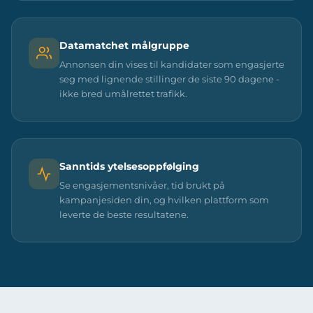
Datamatchet målgruppe
Annonsen din vises til kandidater som engasjerte
seg med lignende stillinger de siste 90 dagene -
ikke bred umålrettet trafikk.
Sanntids ytelsesoppfølging
Se engasjementsnivåer, tid brukt på
kampanjesiden din, og hvilken plattform som
leverte de beste resultatene.