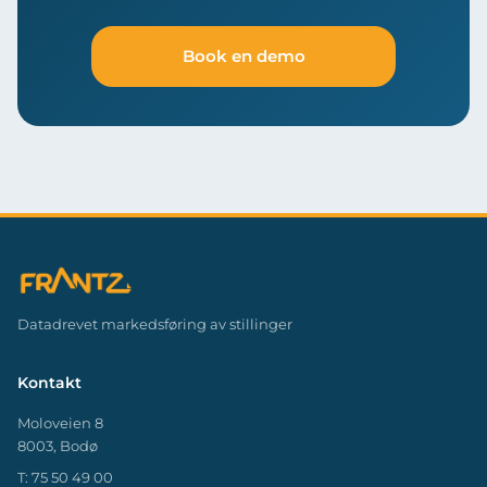
Book en demo
Datadrevet markedsføring av stillinger
Kontakt
Moloveien 8
8003, Bodø
T:
75 50 49 00